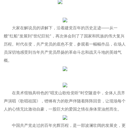
大家在解说员的讲解下，沿着建党百年的历史足迹——从一
艘"红船"发展到"世纪巨轮"，再次体会到了了国家和民族的伟大复兴
历程。时代在变，共产党员的底色不变，参观着一幅幅作品，在场人
员深切地感受到当年共产党员昂扬的革命斗志和战天斗地的英雄气
概。
在美术馆独具特色的"唱支山歌给党听"时空隧道中，全体人员齐
声演唱《歌唱祖国》，铿锵有力的歌声伴随着阵阵回音，让现场每个
人的心情无比激动自豪，一股巨大的爱国之情在身体里油然而生。
中国共产党走过的百年光辉历程，是一部波澜壮阔的发展史，更