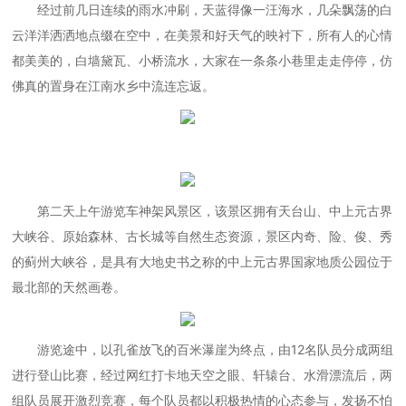
经过前几日连续的雨水冲刷，天蓝得像一汪海水，几朵飘荡的白
云洋洋洒洒地点缀在空中，在美景和好天气的映衬下，所有人的心情
都美美的，白墙黛瓦、小桥流水，大家在一条条小巷里走走停停，仿
佛真的置身在江南水乡中流连忘返。
第二天上午游览车神架风景区，该景区拥有天台山、中上元古界
大峡谷、原始森林、古长城等自然生态资源，景区内奇、险、俊、秀
的蓟州大峡谷，是具有大地史书之称的中上元古界国家地质公园位于
最北部的天然画卷。
游览途中，以孔雀放飞的百米瀑崖为终点，由12名队员分成两组
进行登山比赛，经过网红打卡地天空之眼、轩辕台、水滑漂流后，两
组队员展开激烈竞赛，每个队员都以积极热情的心态参与，发扬不怕